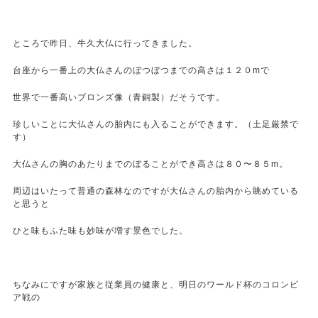
ところで昨日、牛久大仏に行ってきました。
台座から一番上の大仏さんのぼつぼつまでの高さは１２０mで
世界で一番高いブロンズ像（青銅製）だそうです。
珍しいことに大仏さんの胎内にも入ることができます。（土足厳禁で
す）
大仏さんの胸のあたりまでのぼることができ高さは８０〜８５m。
周辺はいたって普通の森林なのですが大仏さんの胎内から眺めている
と思うと
ひと味もふた味も妙味が増す景色でした。
ちなみにですが家族と従業員の健康と、明日のワールド杯のコロンビ
ア戦の