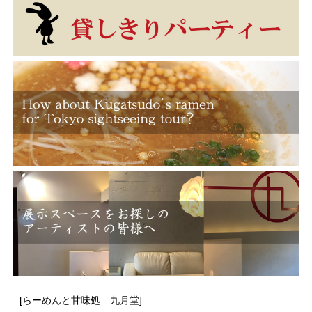
[らーめんと甘味処 九月堂]