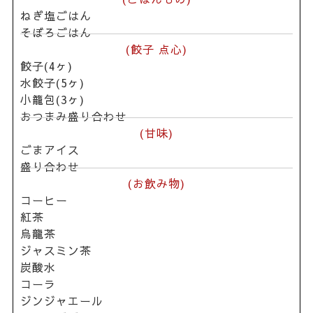
ねぎ塩ごはん
そぼろごはん
(餃子 点心)
餃子(4ヶ)
水餃子(5ヶ)
小籠包(3ヶ)
おつまみ盛り合わせ
(甘味)
ごまアイス
盛り合わせ
(お飲み物)
コーヒー
紅茶
烏龍茶
ジャスミン茶
炭酸水
コーラ
ジンジャエール