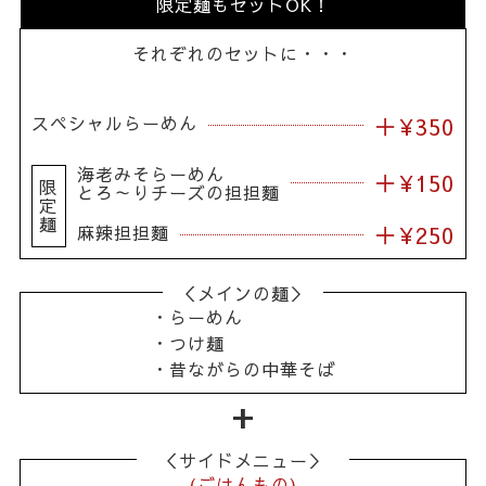
限定麺もセットOK！
それぞれのセットに・・・
スペシャルらーめん
＋¥350
海老みそらーめん
＋¥150
限
とろ～りチーズの
担担麵
定
麺
＋¥250
麻辣担担麵
＜メインの麺＞
・らーめん
・つけ麺
・昔ながらの中華そば
＜サイドメニュー＞
(ごはんもの)