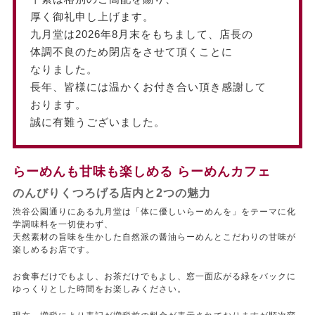
厚く御礼申し上げます。
九月堂は2026年8月末を
もちまして、
店長の
体調不良の
ため
閉店を
させて
頂くことに
なりました。
長年、皆様には温かく
お付き合い
頂き
感謝して
おり
ます。
誠に有難う
ございました。
らーめんも甘味も楽しめる らーめんカフェ
のんびりくつろげる店内と2つの魅力
渋谷公園通りにある九月堂は「体に優しいらーめんを」をテーマに化
学調味料を一切使わず、
天然素材の旨味を生かした自然派の醤油らーめんとこだわりの甘味が
楽しめるお店です。
お食事だけでもよし、お茶だけでもよし、窓一面広がる緑をバックに
ゆっくりとした時間をお楽しみください。