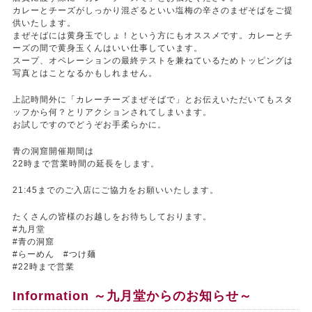
カレーとチーズがしっかり混ざるといい塩梅の辛さのまぜそばをご提
供いたします。
まぜそばには黄身玉でしょ！という方にもオススメです。カレーとチ
ーズの間で黄身玉くんはいい仕事しています。
スープ、オペレーションの最終テストを兼ねているためトッピングは
写真とはことなるかもしれません。
上記時間外に「カレーチーズまぜそばで」とお伝えいただいてもスタ
ッフから何？とリアクションされてしまいます。
お試しですのでどうぞお手柔らかに。
青の洞窟開催期間は
22時まで営業時間の延長をします。
21:45までのご入店にご協力をお願いいたします。
たくさんの皆様のお越しをお待ちしております。
#九月堂
#青の洞窟
#らーめん #つけ麺
#22時まで営業
Information ～九月堂からのお知らせ～