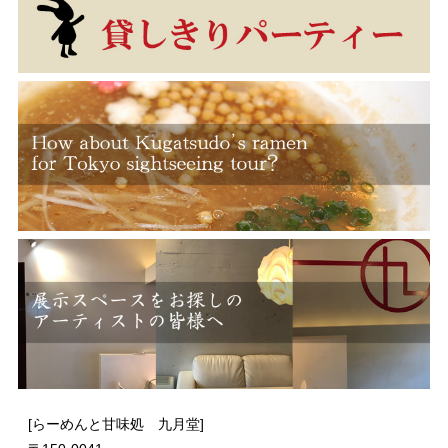
[らーめんと甘味処 九月堂]