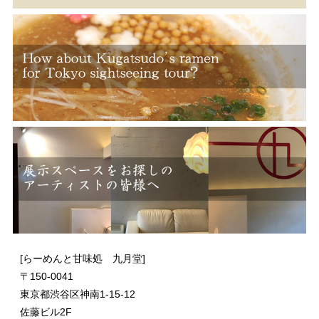
[らーめんと甘味処 九月堂]
〒
150-0041
東京都渋谷区神南1-15-12
佐藤ビル2F