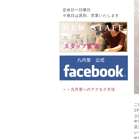
定休日ー日曜日
※祝日は原則、営業いたします
＞＞九月堂へのアクセス方法
ご
1
上
中
店
い
社