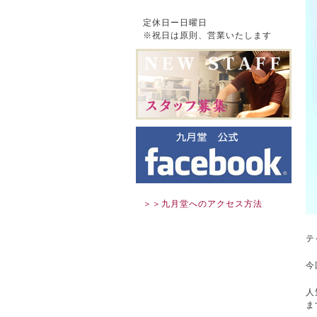
定休日ー日曜日
※祝日は原則、営業いたします
＞＞九月堂へのアクセス方法
テ
今
人
ま