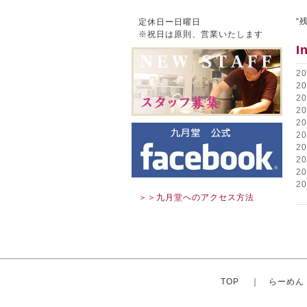
“
定休日ー日曜日
※祝日は原則、営業いたします
I
2
2
2
2
2
2
2
2
2
2
＞＞九月堂へのアクセス方法
TOP
｜
らーめん