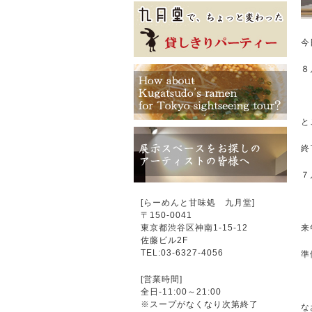
今
８
と
終
７
[らーめんと甘味処 九月堂]
〒
150-0041
東京都渋谷区神南1-15-12
来
佐藤ビル2F
TEL:03-6327-4056
準
[営業時間]
全日-11:00～21:00
※スープがなくなり次第終了
な