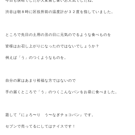
今日も快晴でしたが大変蒸し暑いお天気でしたね。
渋谷は朝８時に区役所前の温度計が３２度を指していました。
ところで先日の土用の丑の日に元気のでるような食べものを
皆様はお召し上がりになったのではないでしょうか？
例えば「う」のつくようなものを。
自分の家はあまり裕福な方ではないので
手の届くところで「う」のつくこんなパンをお昼に食べました。
題して『にょろ〜り う〜なぎチョコパン』です。
セブンで売ってるにしてはナイスです！