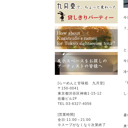
今
７
と
今
冷
『
[らーめんと甘味処 九月堂]
〒
150-0041
東京都渋谷区神南1-15-12
し
佐藤ビル2F
TEL:03-6327-4056
[営業時間]
暑
全日-11:00～21:00
※スープがなくなり次第終了
来