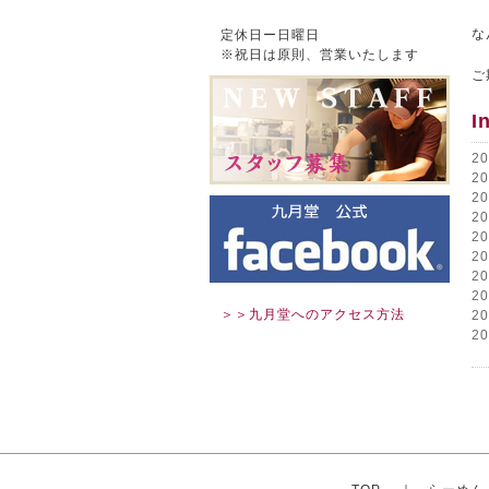
な
定休日ー日曜日
※祝日は原則、営業いたします
ご
I
2
2
2
2
2
2
2
2
＞＞九月堂へのアクセス方法
2
2