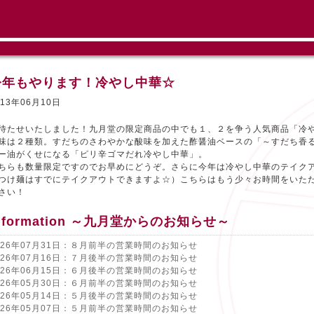
今年もやります！冷やし中華☆
013年06月10日
待たせいたしました！九月堂の限定商品の中でも１、２を争う人気商品「冷
味は２種類。すだちのさわやかな酸味を加えた酢醤油ベースの「～すだち香
ー油がくせになる「ピリ辛ゴマだれ冷やし中華」。
ちらも数量限定ですのでお早めにどうぞ。さらに今年は冷やし中華のテイク
つけ麺はすでにテイクアウトできますよ☆）こちらはもう少々お時間をいた
さい！
nformation ～九月堂からのお知らせ～
026年07月31日：８月前半の営業時間のお知らせ
026年07月16日：７月後半の営業時間のお知らせ
026年06月15日：６月後半の営業時間のお知らせ
026年05月30日：６月前半の営業時間のお知らせ
026年05月14日：５月後半の営業時間のお知らせ
026年05月07日：５月前半の営業時間のお知らせ