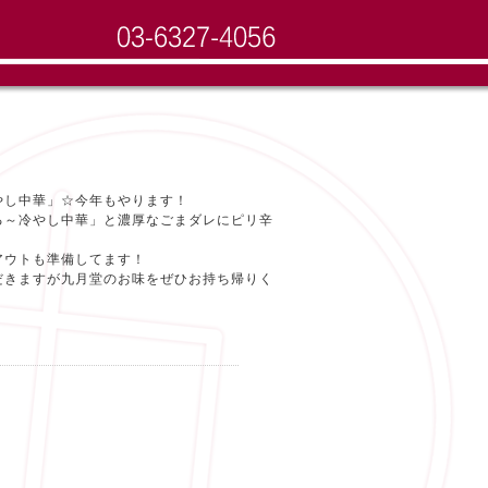
やし中華」☆今年もやります！
る～冷やし中華」と濃厚なごまダレにピリ辛
アウトも準備してます！
だきますが九月堂のお味をぜひお持ち帰りく