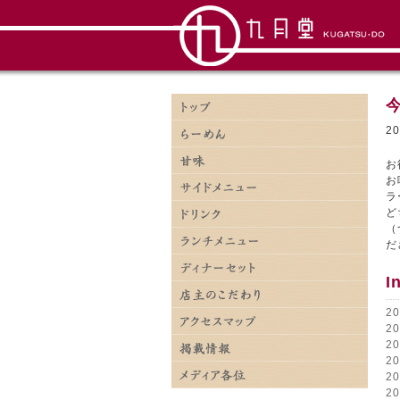
2
お
お
ラ
ど
（
だ
I
2
2
2
2
2
2