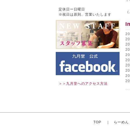
・
定休日ー日曜日
（
※祝日は原則、営業いたします
I
2
2
2
2
2
2
2
2
2
2
＞＞九月堂へのアクセス方法
TOP
｜
らーめん