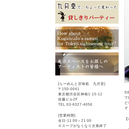
[らーめんと甘味処 九月堂]
〒
150-0041
S
東京都渋谷区神南1-15-12
で
佐藤ビル2F
ど
TEL:03-6327-4056
ぞ
[営業時間]
【
全日-11:00～21:00
※スープがなくなり次第終了