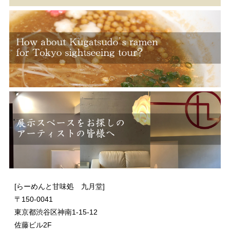
[らーめんと甘味処 九月堂]
〒
150-0041
東京都渋谷区神南1-15-12
佐藤ビル2F