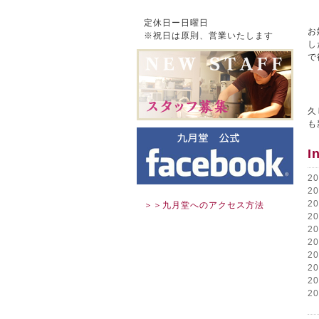
定休日ー日曜日
お
※祝日は原則、営業いたします
し
で
久
も
I
2
2
2
＞＞九月堂へのアクセス方法
2
2
2
2
2
2
2