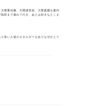
と大隈重信像、大隈講堂前、大隈庭園を案内
早稲田まで連れて行き、あとは好きなとこま
あり若い人達のエネルギーもありなぜかとて