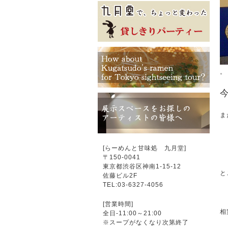
。
ま
[らーめんと甘味処 九月堂]
〒
150-0041
東京都渋谷区神南1-15-12
と
佐藤ビル2F
TEL:03-6327-4056
[営業時間]
相
全日-11:00～21:00
※スープがなくなり次第終了