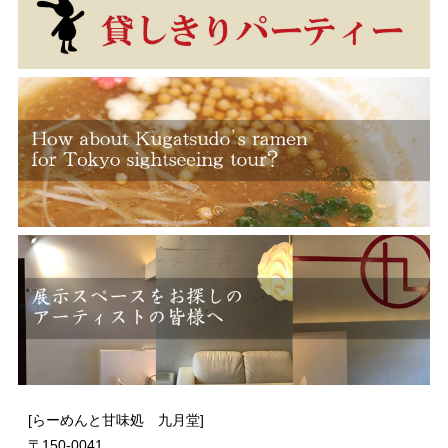
[らーめんと甘味処 九月堂]
〒
150-0041