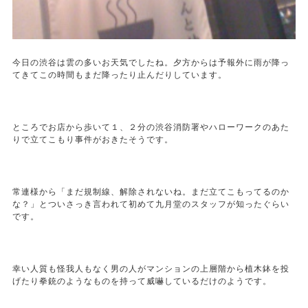
今日の渋谷は雲の多いお天気でしたね。夕方からは予報外に雨が降っ
てきてこの時間もまだ降ったり止んだりしています。
ところでお店から歩いて１、２分の渋谷消防署やハローワークのあた
りで立てこもり事件がおきたそうです。
常連様から「まだ規制線、解除されないね。まだ立てこもってるのか
な？」とついさっき言われて初めて九月堂のスタッフが知ったぐらい
です。
幸い人質も怪我人もなく男の人がマンションの上層階から植木鉢を投
げたり拳銃のようなものを持って威嚇しているだけのようです。