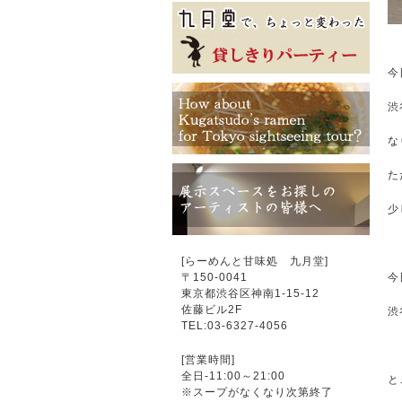
今
渋
な
た
少
[らーめんと甘味処 九月堂]
〒
150-0041
今
東京都渋谷区神南1-15-12
佐藤ビル2F
渋
TEL:03-6327-4056
[営業時間]
全日-11:00～21:00
と
※スープがなくなり次第終了