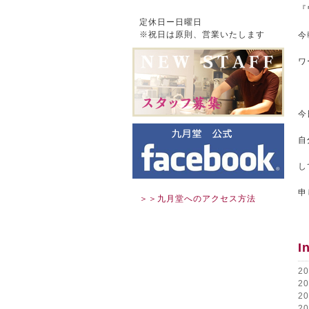
『
定休日ー日曜日
※祝日は原則、営業いたします
今
ワ
今
自
し
申
＞＞九月堂へのアクセス方法
I
2
2
2
2