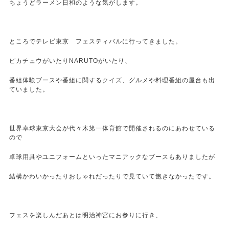
ちょうどラーメン日和のような気がします。
ところでテレビ東京 フェスティバルに行ってきました。
ピカチュウがいたりNARUTOがいたり、
番組体験ブースや番組に関するクイズ、グルメや料理番組の屋台も出
ていました。
世界卓球東京大会が代々木第一体育館で開催されるのにあわせている
ので
卓球用具やユニフォームといったマニアックなブースもありましたが
結構かわいかったりおしゃれだったりで見ていて飽きなかったです。
フェスを楽しんだあとは明治神宮にお参りに行き、